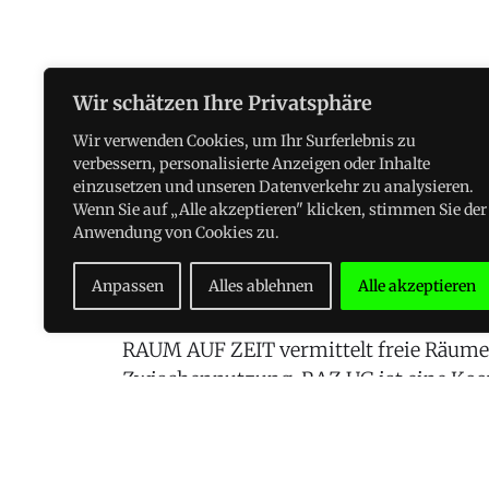
Wir schätzen Ihre Privatsphäre
Wir verwenden Cookies, um Ihr Surferlebnis zu
verbessern, personalisierte Anzeigen oder Inhalte
einzusetzen und unseren Datenverkehr zu analysieren.
Wenn Sie auf „Alle akzeptieren" klicken, stimmen Sie der
Anwendung von Cookies zu.
RAZ — RAUM AUF ZEI
Anpassen
Alles ablehnen
Alle akzeptieren
RAUM AUF ZEIT vermittelt freie Räume 
Zwischennutzung. RAZ UG ist eine Koo
Stadt Oldenburg – Amt für Kultur, Mus
sowie der Polygenos Kulturräume eG.