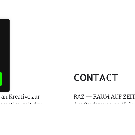
T
CONTACT
an Kreative zur
RAZ — RAUM AUF ZEIT
peration mit der
Am Stadtmuseum 15 (im
een und Sport
26121 Oldenburg
E-Mail:
kontakt(at)raz-o
The best way to reach us