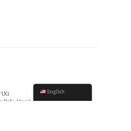
English
 UG
 Poly-Haus)
l.de
 is by email.